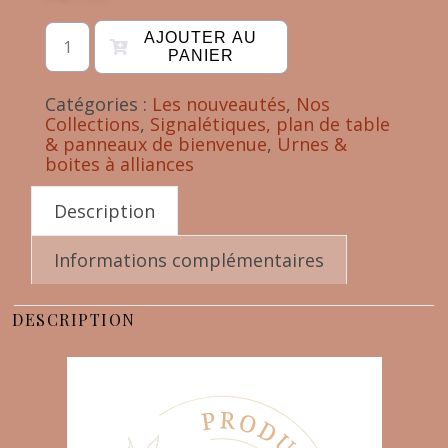
AJOUTER AU
PANIER
Catégories :
Les nouveautés
,
Nos
Collections
,
Signalétiques, plan de table
& panneaux de bienvenue
,
Urnes &
boites à alliances
Description
Informations complémentaires
DESCRIPTION