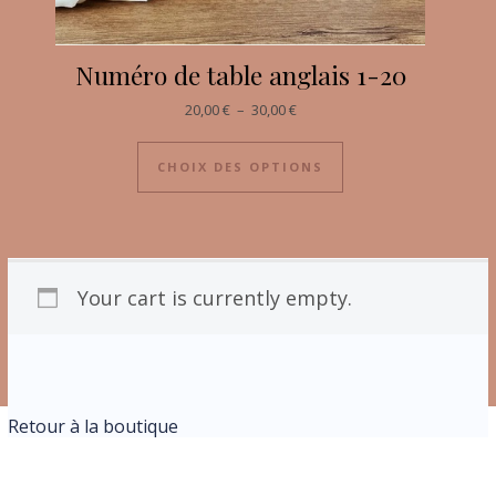
Numéro de table anglais 1-20
20,00
€
–
30,00
€
CHOIX DES OPTIONS
Your cart is currently empty.
Retour à la boutique