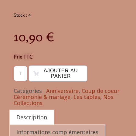
Stock : 4
10,90
€
Prix TTC
AJOUTER AU
PANIER
Catégories :
Anniversaire
,
Coup de coeur
Cérémonie & mariage
,
Les tables
,
Nos
Collections
Description
Informations complémentaires