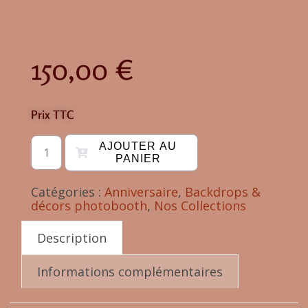
150,00
€
Prix TTC
AJOUTER AU
PANIER
Catégories :
Anniversaire
,
Backdrops &
décors photobooth
,
Nos Collections
Description
Informations complémentaires