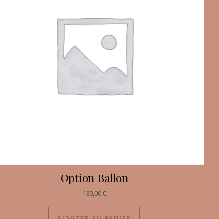
Option Ballon
180,00
€
AJOUTER AU PANIER