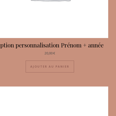
ption personnalisation Prénom + année
20,00
€
AJOUTER AU PANIER