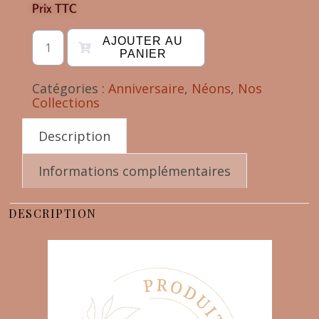
Prix TTC
AJOUTER AU
PANIER
Catégories :
Anniversaire
,
Néons
,
Nos
Collections
Description
Informations complémentaires
DESCRIPTION