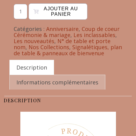
AJOUTER AU
PANIER
Catégories :
Anniversaire
,
Coup de coeur
Cérémonie & mariage
,
Les inclassables
,
Les nouveautés
,
N° de table et porte
nom
,
Nos Collections
,
Signalétiques, plan
de table & panneaux de bienvenue
Description
Informations complémentaires
DESCRIPTION