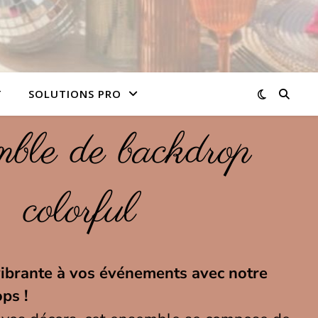
T
SOLUTIONS PRO
ble de backdrop
colorful
vibrante à vos événements avec notre
ps !