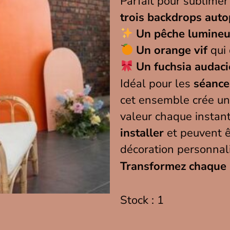
Parfait pour sublime
trois backdrops auto
Un pêche lumine
Un orange vif
qui 
Un fuchsia audac
Idéal pour les
séance
cet ensemble crée u
valeur chaque instan
installer
et peuvent ê
décoration personnal
Transformez chaque 
Stock : 1