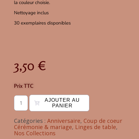
la couleur choisie.
Nettoyage inclus
30 exemplaires disponibles
3,50
€
Prix TTC
AJOUTER AU
PANIER
Catégories :
Anniversaire
,
Coup de coeur
Cérémonie & mariage
,
Linges de table
,
Nos Collections