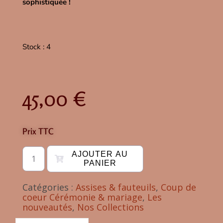
sophistiquée !
Stock : 4
45,00
€
Prix TTC
AJOUTER AU
PANIER
Catégories :
Assises & fauteuils
,
Coup de
coeur Cérémonie & mariage
,
Les
nouveautés
,
Nos Collections