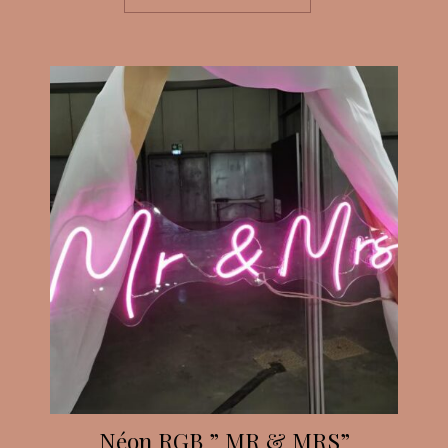
Néon RGB ” MR & MRS”