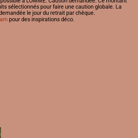
it possible à LOMME.
Caution demandée. Ce montant
uits
sélectionnés pour faire une caution globale. La
demandée le jour du retrait par chèque.
ram
pour des inspirations déco.