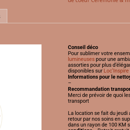
de coeur Cérémonie & m
s
Conseil déco
Pour sublimer votre ensem
lumineuses
pour une ambia
assorties pour plus d’élég
disponibles sur
Loc’Inspire
Informations pour le nett
–
Recommandation transpor
Merci de prévoir de quoi les
transport
La location se fait du jeudi 
retour par nos soins en su
dans un rayon de 100 KM s