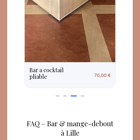
,00
€
Bar
Bar a cocktail
70,00
€
pliable
FAQ – Bar & mange-debout
à Lille